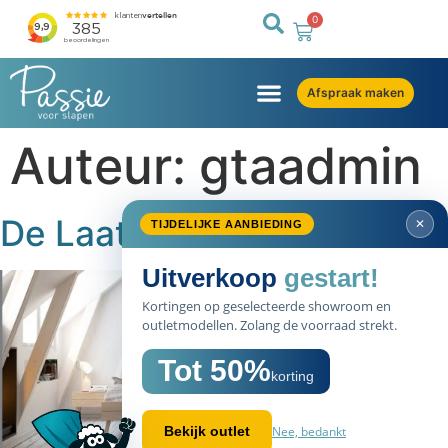
0
Afspraak maken
Auteur:
gtaadmin
De Laatste Trends: Hout