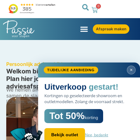
0
Afspraak maken
Persoonlijk advies altijd welkom
Welkom bij Passie voor Slapen
✕
TIJDELIJKE AANBIEDING
Plan hier jouw persoonlijke
Uitverkoop
gestart!
adviesafspraak
We nemen alle tijd voor je en zoeken
samen de slaapoplossing die past bij jouw
Kortingen op geselecteerde showroom en
lichaam, wensen en budget.
outletmodellen. Zolang de voorraad strekt.
Tot 50%
korting
Nee, bedankt
Bekijk outlet