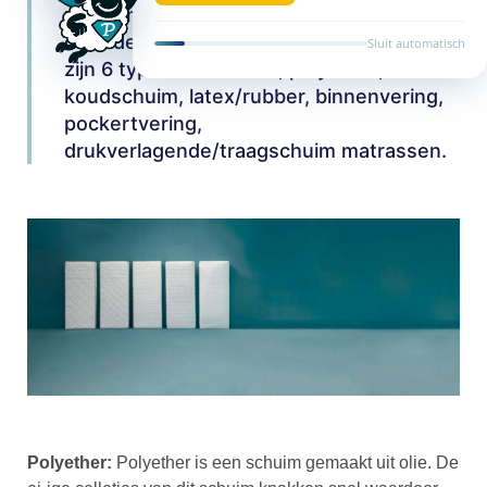
nieuw matras kan ik me voorstellen dat je
door de bomen het bos niet meer ziet. Er
Sluit automatisch
zijn 6 typen matrassen, polyether,
koudschuim, latex/rubber, binnenvering,
pockertvering,
drukverlagende/traagschuim matrassen.
Polyether:
Polyether is een schuim gemaakt uit olie. De