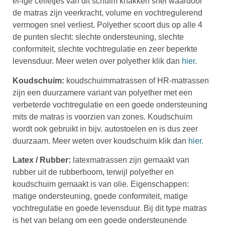
ei-ige celletjes van dit schuim knakken snel waardoor
de matras zijn veerkracht, volume en vochtregulerend
vermogen snel verliest. Polyether scoort dus op alle 4
de punten slecht: slechte ondersteuning, slechte
conformiteit, slechte vochtregulatie en zeer beperkte
levensduur. Meer weten over polyether klik dan
hier
.
Koudschuim:
koudschuimmatrassen of HR-matrassen
zijn een duurzamere variant van polyether met een
verbeterde vochtregulatie en een goede ondersteuning
mits de matras is voorzien van zones. Koudschuim
wordt ook gebruikt in bijv. autostoelen en is dus zeer
duurzaam. M
eer weten over koudschuim klik dan
hier.
Latex / Rubber:
latexmatrassen zijn gemaakt van
rubber uit de rubberboom, terwijl polyether en
koudschuim gemaakt is van olie. Eigenschappen:
matige ondersteuning, goede conformiteit, matige
vochtregulatie en goede levensduur. Bij dit type matras
is het van belang om een goede ondersteunende