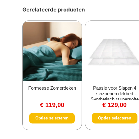
Gerelateerde producten
Formesse Zomerdeken
Passie voor Slapen 4
seizoenen dekbed
Synthetisch (supersofte
€
119,00
€
129,00
microvezel)
Opties selecteren
Opties selecteren