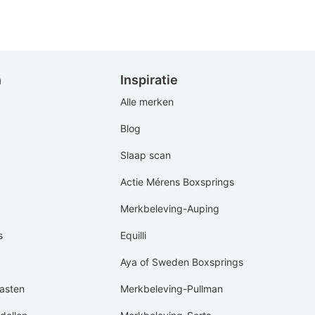
n
Inspiratie
Alle merken
Blog
Slaap scan
Actie Mérens Boxsprings
Merkbeleving-Auping
s
Equilli
Aya of Sweden Boxsprings
asten
Merkbeleving-Pullman