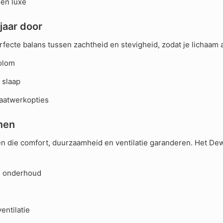
en luxe
jaar door
ecte balans tussen zachtheid en stevigheid, zodat je lichaam 
kolom
 slaap
aatwerkopties
men
len die comfort, duurzaamheid en ventilatie garanderen. Het D
g onderhoud
entilatie