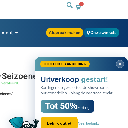
0
timent
Afspraak maken
Onze winkels
-Seizoenen Dekbed
g verstuurd.
SALE
eleverd
50%