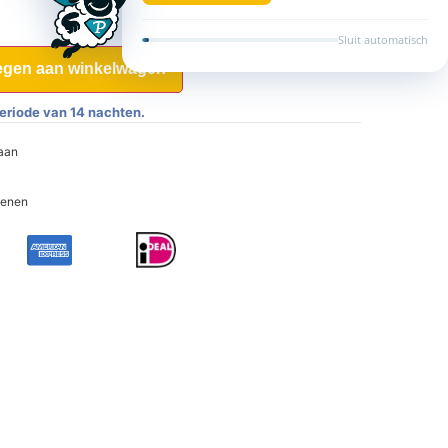
gen aan winkelwagen
eriode van 14 nachten.
 aan
oenen