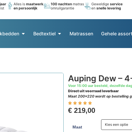
jaar
Alles is
maatwerk
100 nachten
matras
Geweldige
service
ist
en persoonlijk
omruilgarantie
en
snelle levering
kbedden
Bedtextiel
Matrassen
Gehele assor
Auping Dew – 4
Voor 15:00 uur besteld, dezelfde da
Direct uit voorraad leverbaar
Maat 200×220 wordt op bestelling g
€
219,00
Kies een optie
Maat