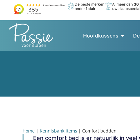
De beste merken
Al meer dan
30 
onder
1 dak
uw slaapspecial
Hoofdkussens
De
Home
|
Kennisbank items
|
Comfort bedden
Een comfort bed is er natuurlijk in vee