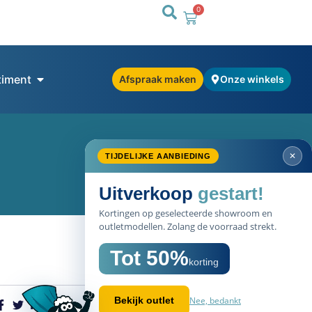
0
timent
Afspraak maken
Onze winkels
✕
TIJDELIJKE AANBIEDING
Uitverkoop
gestart!
Kortingen op geselecteerde showroom en
outletmodellen. Zolang de voorraad strekt.
Tot 50%
korting
Nee, bedankt
Bekijk outlet