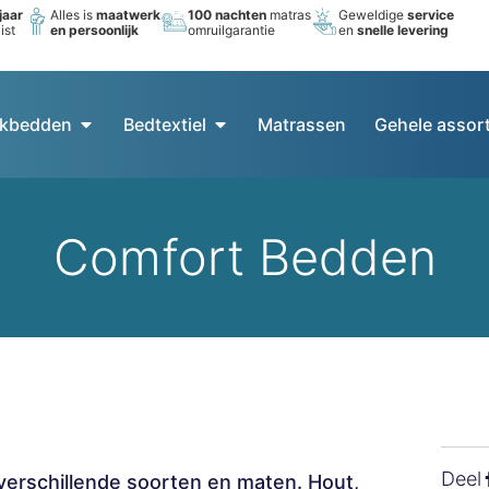
jaar
Alles is
maatwerk
100 nachten
matras
Geweldige
service
ist
en persoonlijk
omruilgarantie
en
snelle levering
kbedden
Bedtextiel
Matrassen
Gehele assor
Comfort Bedden
Deel
l verschillende soorten en maten. Hout,