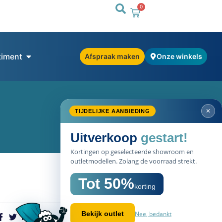
0
timent
Afspraak maken
Onze winkels
✕
TIJDELIJKE AANBIEDING
Uitverkoop
gestart!
Kortingen op geselecteerde showroom en
outletmodellen. Zolang de voorraad strekt.
Tot 50%
korting
Nee, bedankt
Bekijk outlet