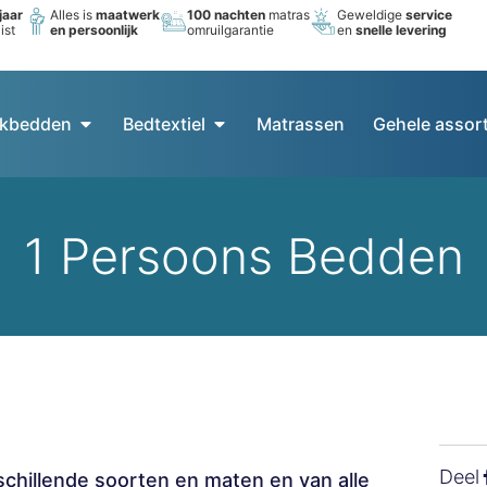
jaar
Alles is
maatwerk
100 nachten
matras
Geweldige
service
ist
en persoonlijk
omruilgarantie
en
snelle levering
kbedden
Bedtextiel
Matrassen
Gehele assor
1 Persoons Bedden
Deel
schillende soorten en maten en van alle