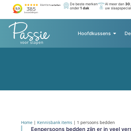
De beste merken
Al meer dan
30 
onder
1 dak
uw slaapspecial
Hoofdkussens
De
Home
|
Kennisbank items
|
1 persoons bedden
Eenpersoons bedden zijn er in veel ver