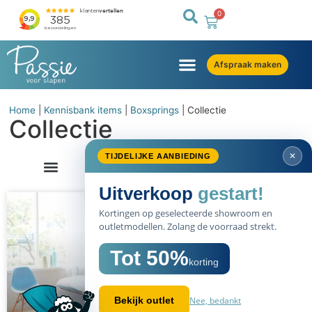
0
Afspraak maken
Home
|
Kennisbank items
|
Boxsprings
|
Collectie
Collectie
✕
TIJDELIJKE AANBIEDING
Uitverkoop
gestart!
Kortingen op geselecteerde showroom en
outletmodellen. Zolang de voorraad strekt.
Tot 50%
korting
Nee, bedankt
Bekijk outlet