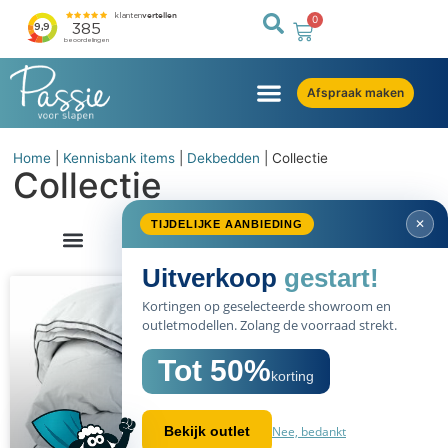
0
Afspraak maken
Home
|
Kennisbank items
|
Dekbedden
|
Collectie
Collectie
✕
TIJDELIJKE AANBIEDING
Uitverkoop
gestart!
Kortingen op geselecteerde showroom en
outletmodellen. Zolang de voorraad strekt.
Tot 50%
korting
Nee, bedankt
Bekijk outlet