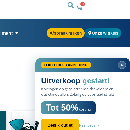
0
timent
Afspraak maken
Onze winkels
SALE
50%