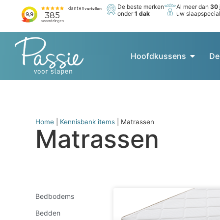
De beste merken
Al meer dan
30 
onder
1 dak
uw slaapspecial
Hoofdkussens
De
Home
|
Kennisbank items
|
Matrassen
Matrassen
Bedbodems
Bedden