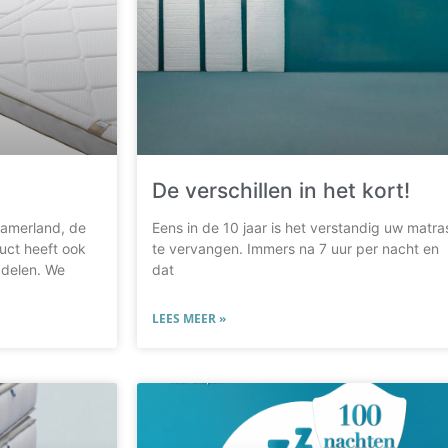
De verschillen in het kort!
kamerland, de
Eens in de 10 jaar is het verstandig uw matra
uct heeft ook
te vervangen. Immers na 7 uur per nacht en
adelen. We
dat
LEES MEER »