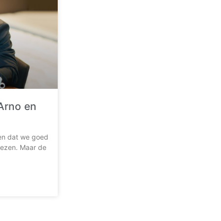
 Arno en
pen dat we goed
viezen. Maar de