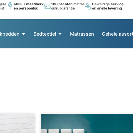
jaar
Alles is
maatwerk
100 nachten
matras
Geweldige
service
ist
en persoonlijk
omruilgarantie
en
snelle levering
kbedden
Bedtextiel
Matrassen
Gehele assor