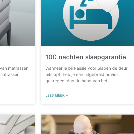
100 nachten slaapgarantie
 van matrassen
Wanneer je bij Passie voor Slapen de deur
e matrassen
uitstapt, heb je een uitgebreid advies
gekregen. Aan de hand van het
LEES MEER »