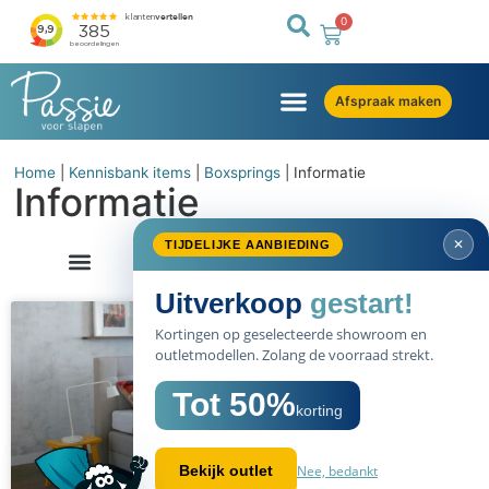
0
Afspraak maken
Home
|
Kennisbank items
|
Boxsprings
|
Informatie
Informatie
✕
TIJDELIJKE AANBIEDING
Uitverkoop
gestart!
Kortingen op geselecteerde showroom en
outletmodellen. Zolang de voorraad strekt.
Tot 50%
korting
Nee, bedankt
Bekijk outlet