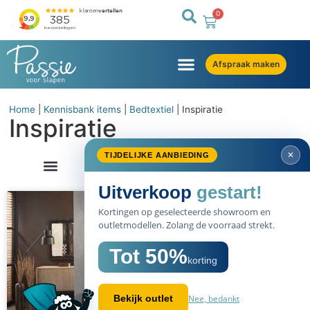
0
Afspraak maken
Home
|
Kennisbank items
|
Bedtextiel
|
Inspiratie
Inspiratie
✕
TIJDELIJKE AANBIEDING
Uitverkoop
gestart!
Kortingen op geselecteerde showroom en
outletmodellen. Zolang de voorraad strekt.
Tot 50%
korting
Nee, bedankt
Bekijk outlet