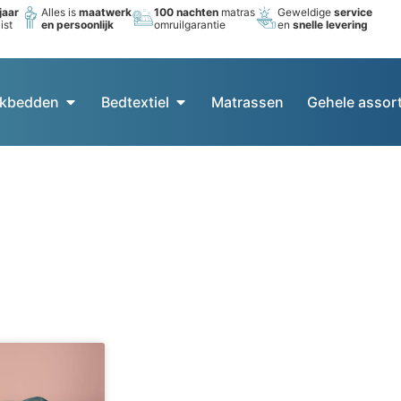
jaar
Alles is
maatwerk
100 nachten
matras
Geweldige
service
ist
en persoonlijk
omruilgarantie
en
snelle levering
kbedden
Bedtextiel
Matrassen
Gehele assor