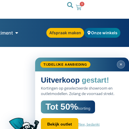
0
timent
Afspraak maken
Onze winkels
✕
TIJDELIJKE AANBIEDING
Uitverkoop
gestart!
Kortingen op geselecteerde showroom en
outletmodellen. Zolang de voorraad strekt.
Tot 50%
korting
Nee, bedankt
Bekijk outlet