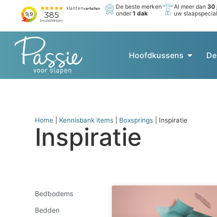
De beste merken
Al meer dan
30 
onder
1 dak
uw slaapspecial
Hoofdkussens
De
Home
|
Kennisbank items
|
Boxsprings
|
Inspiratie
Inspiratie
Bedbodems
Bedden