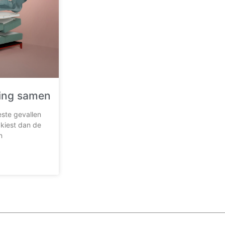
ring samen
este gevallen
 kiest dan de
n