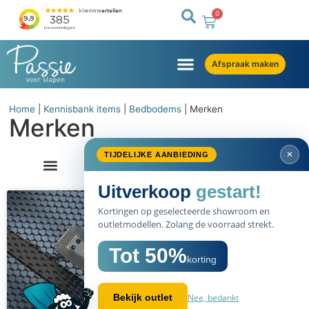
0
Afspraak maken
Home
|
Kennisbank items
|
Bedbodems
|
Merken
Merken
✕
TIJDELIJKE AANBIEDING
Uitverkoop
gestart!
Kortingen op geselecteerde showroom en
outletmodellen. Zolang de voorraad strekt.
Tot 50%
korting
Nee, bedankt
Bekijk outlet