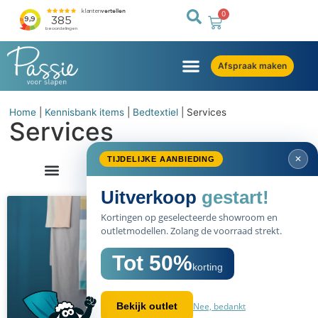
0
Afspraak maken
Home
|
Kennisbank items
|
Bedtextiel
|
Services
Services
✕
TIJDELIJKE AANBIEDING
Uitverkoop
gestart!
Kortingen op geselecteerde showroom en
outletmodellen. Zolang de voorraad strekt.
Tot 50%
korting
Nee, bedankt
Bekijk outlet