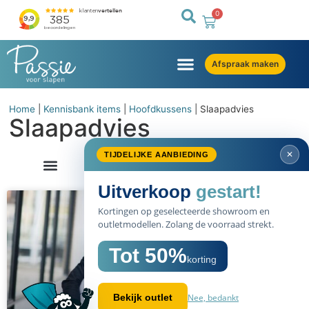
0
Afspraak maken
Home
|
Kennisbank items
|
Hoofdkussens
|
Slaapadvies
Slaapadvies
✕
TIJDELIJKE AANBIEDING
Uitverkoop
gestart!
Kortingen op geselecteerde showroom en
outletmodellen. Zolang de voorraad strekt.
Tot 50%
korting
Nee, bedankt
Bekijk outlet