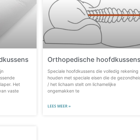
dkussens
Orthopedische hoofdkussen
jn
Speciale hoofdkussens die volledig rekening
assende
houden met speciale eisen die de gezondhei
laper. Het
/ het lichaam stelt om lichamelijke
van vaste
ongemakken te
LEES MEER »