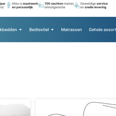
jaar
Alles is
maatwerk
100 nachten
matras
Geweldige
service
ist
en persoonlijk
omruilgarantie
en
snelle levering
kbedden
Bedtextiel
Matrassen
Gehele assor