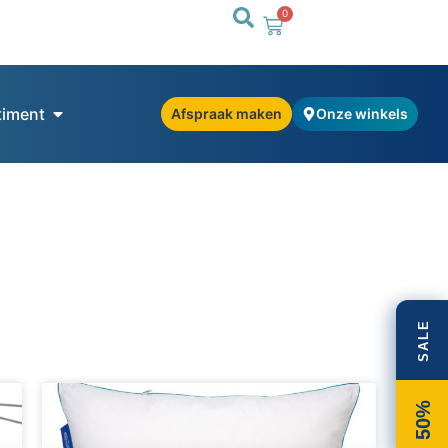
0
timent
Afspraak maken
Onze winkels
SALE
50%