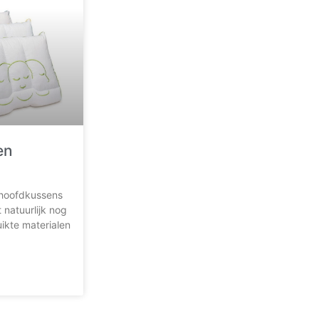
en
n hoofdkussens
 natuurlijk nog
ikte materialen