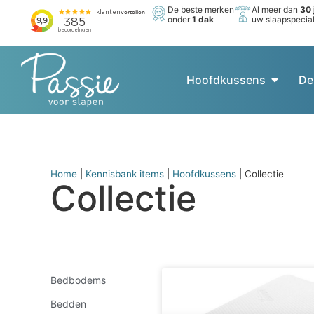
De beste merken
Al meer dan
30 
onder
1 dak
uw slaapspecial
Hoofdkussens
De
Home
|
Kennisbank items
|
Hoofdkussens
|
Collectie
Collectie
Bedbodems
Bedden